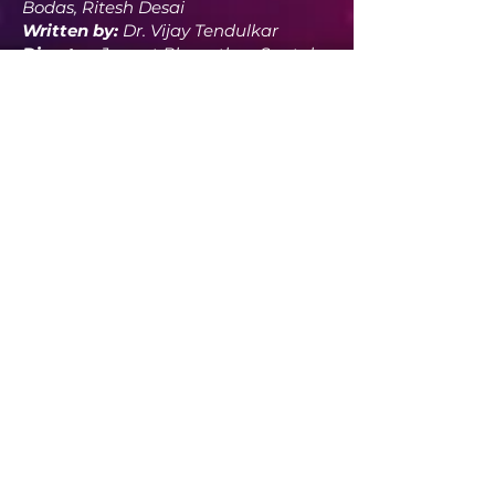
Bodas, Ritesh Desai
Written by:
Dr. Vijay Tendulkar
Director
: Jayant Bhopatkar, Saptak
Tharwal
GALLERY
Email @
seattlexperiments