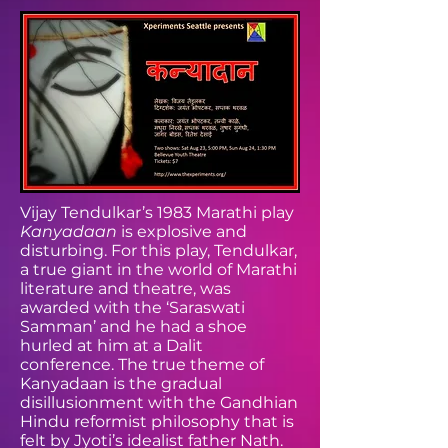
Vijay Tendulkar’s 1983 Marathi play
Kanyadaan
is explosive and
disturbing. For this play, Tendulkar,
a true giant in the world of Marathi
literature and theatre, was
awarded with the ‘Saraswati
Samman’ and he had a shoe
hurled at him at a Dalit
conference. The true theme of
Kanyadaan is the gradual
disillusionment with the Gandhian
Hindu reformist philosophy that is
felt by Jyoti’s idealist father Nath.