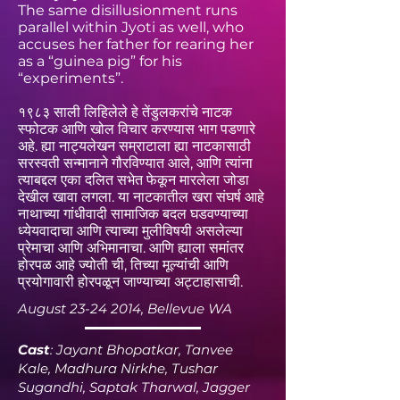
The same disillusionment runs
parallel within Jyoti as well, who
accuses her father for rearing her
as a “guinea pig” for his
“experiments”.
१९८३ साली लिहिलेले हे तेंडुलकरांचे नाटक
स्फोटक आणि खोल विचार करण्यास भाग पडणारे
अहे. ह्या नाट्यलेखन सम्राटाला ह्या नाटकासाठी
सरस्वती सन्मानाने गौरविण्यात आले, आणि त्यांना
त्याबद्दल एका दलित सभेत फेकून मारलेला जोडा
देखील खावा लगला. या नाटकातील खरा संघर्ष आहे
नाथाच्या गांधीवादी सामाजिक बदल घडवण्याच्या
ध्येयवादाचा आणि त्याच्या मुलीविषयी असलेल्या
प्रेमाचा आणि अभिमानाचा. आणि ह्याला समांतर
होरपळ आहे ज्योती ची, तिच्या मूल्यांची आणि
प्रयोगावारी होरपळून जाण्याच्या अट्टाहासाची.
August
23-24 2014
, Bellevue WA
Cast
: Jayant Bhopatkar, Tanvee
Kale, Madhura Nirkhe, Tushar
Sugandhi, Saptak Tharwal, Jagger